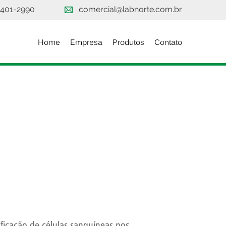
3401-2990
comercial@labnorte.com.br
Home
Empresa
Produtos
Contato
ficação de células sanguíneas nos