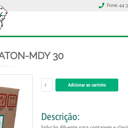
Fone: 44 
ATON-MDY 30
Descrição:
Solução diluente para contagem e classi