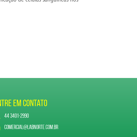
ntre em Contato
44 3401-2990
comercial@labnorte.com.br